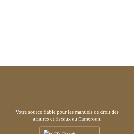
l’application efficace des lois, vous permettant de
prendre des décisions éclairées et d’améliorer vos
performances financières et économiques tout en
bénéficiant des incitations et des privilèges
offerts.
Votre source fiable pour les manuels de droit des
affaires et fiscaux au Cameroun.