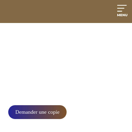
Bienvenue chez CAMJuris® - Votre source
fiable pour les manuels de droit des affaires
et de fiscalité au Cameroun
Commandez vos Manuels dès maintenant et
facilitez vos démarches juridiques au Cameroun
!
Demander une copie