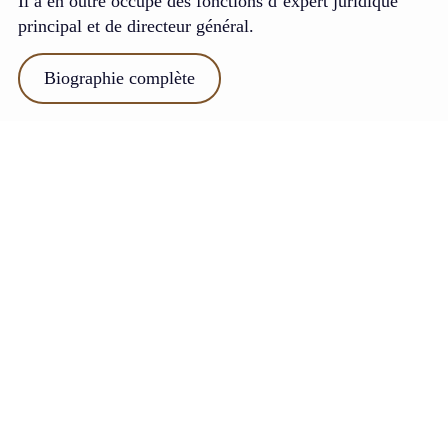
Il a en outre occupé des fonctions d’expert juridique
principal et de directeur général.
Biographie complète
Pourquoi Choisir nos Manuels ?
Chez CAMJuris®, nous comprenons les défis
auxquels sont confrontés les acteurs économiques
pour se conformer aux réglementations légales au
Cameroun. C’est pourquoi nos manuels mettent
l’accent sur la compréhension pratique et